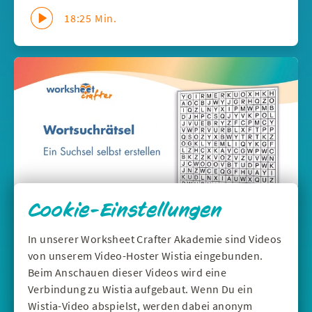
18:25 Min.
Cookie-Einstellungen
In unserer Worksheet Crafter Akademie sind Videos
DEUTSCH
|
WERKZEUGE
von unserem Video-Hoster Wistia eingebunden.
Wortsuchrätsel selbst erstellen - Suchsel
Beim Anschauen dieser Videos wird eine
im Worksheet Crafter
Verbindung zu Wistia aufgebaut. Wenn Du ein
Mit dem Suchsel-Feld erstellst du schnell ein an
Wistia-Video abspielst, werden dabei anonym