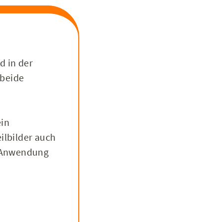
d in der
 beide
ein
ilbilder auch
 Anwendung