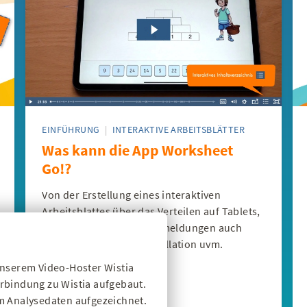
EINFÜHRUNG
|
INTERAKTIVE ARBEITSBLÄTTER
Was kann die App Worksheet
Go!?
Von der Erstellung eines interaktiven
Arbeitsblattes über das Verteilen auf Tablets,
Schüler*innen-IDs, Rückmeldungen auch
online, Assistenzen, Installation uvm.
unserem Video-Hoster Wistia
rbindung zu Wistia aufgebaut.
m Analysedaten aufgezeichnet.
18:25 Min.