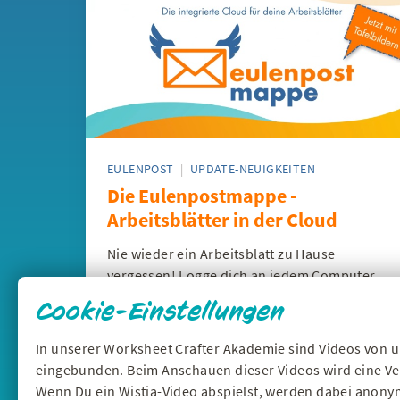
EULENPOST
|
UPDATE-NEUIGKEITEN
Die Eulenpostmappe -
Arbeitsblätter in der Cloud
Nie wieder ein Arbeitsblatt zu Hause
vergessen! Logge dich an jedem Computer
oder Smartboard in deine Eulenpostmappe
Cookie-Einstellungen
ein und öffne deine Arbeitsblätter, drucke
das PDF, leite sie weiter, öffne sie direkt
In unserer Worksheet Crafter Akademie sind Videos von 
daraus am Tablet oder an der Tafel und mehr.
eingebunden. Beim Anschauen dieser Videos wird eine Ve
Wenn Du ein Wistia-Video abspielst, werden dabei anony
05:19 Min.