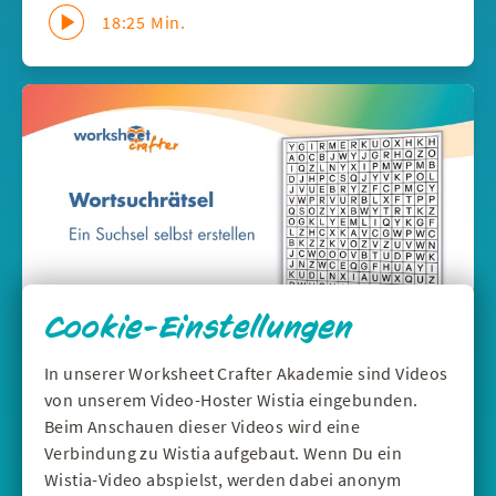
18:25 Min.
Cookie-Einstellungen
In unserer Worksheet Crafter Akademie sind Videos
DEUTSCH
|
WERKZEUGE
von unserem Video-Hoster Wistia eingebunden.
Wortsuchrätsel selbst erstellen - Suchsel
Beim Anschauen dieser Videos wird eine
im Worksheet Crafter
Verbindung zu Wistia aufgebaut. Wenn Du ein
Mit dem Suchsel-Feld erstellst du schnell ein an
Wistia-Video abspielst, werden dabei anonym