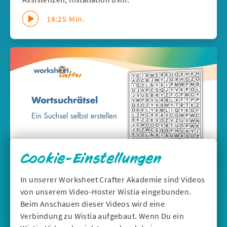
18:25 Min.
Cookie-Einstellungen
In unserer Worksheet Crafter Akademie sind Videos
DEUTSCH
|
WERKZEUGE
von unserem Video-Hoster Wistia eingebunden.
Wortsuchrätsel selbst erstellen - Suchsel
Beim Anschauen dieser Videos wird eine
im Worksheet Crafter
Verbindung zu Wistia aufgebaut. Wenn Du ein
Mit dem Suchsel-Feld erstellst du schnell ein an