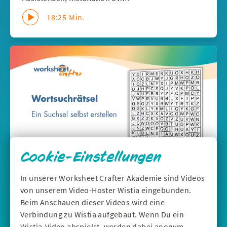
18:25 Min.
Cookie-Einstellungen
In unserer Worksheet Crafter Akademie sind Videos
DEUTSCH
|
WERKZEUGE
von unserem Video-Hoster Wistia eingebunden.
Wortsuchrätsel selbst erstellen - Suchsel
Beim Anschauen dieser Videos wird eine
im Worksheet Crafter
Verbindung zu Wistia aufgebaut. Wenn Du ein
Mit dem Suchsel-Feld erstellst du schnell ein an
Wistia-Video abspielst, werden dabei anonym