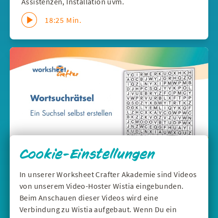
Assistenzen, Installation uvm.
18:25 Min.
Cookie-Einstellungen
In unserer Worksheet Crafter Akademie sind Videos
DEUTSCH
|
WERKZEUGE
von unserem Video-Hoster Wistia eingebunden.
Wortsuchrätsel selbst erstellen - Suchsel
Beim Anschauen dieser Videos wird eine
im Worksheet Crafter
Verbindung zu Wistia aufgebaut. Wenn Du ein