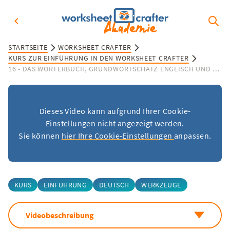
STARTSEITE
WORKSHEET CRAFTER
KURS ZUR EINFÜHRUNG IN DEN WORKSHEET CRAFTER
16 - DAS WÖRTERBUCH, GRUNDWORTSCHATZ ENGLISCH UND DEUTSCH MIT PASSENDER BILDERSUCHE
Dieses Video kann aufgrund Ihrer Cookie-
Einstellungen nicht angezeigt werden.
Sie können
hier Ihre Cookie-Einstellungen
anpassen.
KURS
EINFÜHRUNG
DEUTSCH
WERKZEUGE
Videobeschreibung