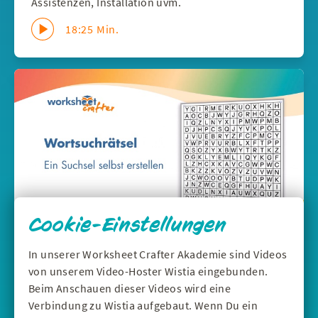
Assistenzen, Installation uvm.
18:25 Min.
Cookie-Einstellungen
In unserer Worksheet Crafter Akademie sind Videos
DEUTSCH
|
WERKZEUGE
von unserem Video-Hoster Wistia eingebunden.
Wortsuchrätsel selbst erstellen - Suchsel
Beim Anschauen dieser Videos wird eine
im Worksheet Crafter
Verbindung zu Wistia aufgebaut. Wenn Du ein