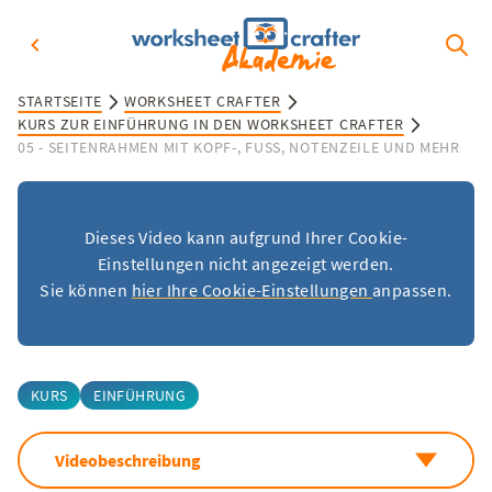
STARTSEITE
WORKSHEET CRAFTER
KURS ZUR EINFÜHRUNG IN DEN WORKSHEET CRAFTER
05 - SEITENRAHMEN MIT KOPF-, FUSS, NOTENZEILE UND MEHR
Dieses Video kann aufgrund Ihrer Cookie-
Einstellungen nicht angezeigt werden.
Sie können
hier Ihre Cookie-Einstellungen
anpassen.
KURS
EINFÜHRUNG
Videobeschreibung