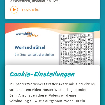
Assistenzen, Installation uvm.
18:25 Min.
Cookie-Einstellungen
In unserer Worksheet Crafter Akademie sind Videos
DEUTSCH
|
WERKZEUGE
von unserem Video-Hoster Wistia eingebunden.
Wortsuchrätsel selbst erstellen - Suchsel
Beim Anschauen dieser Videos wird eine
im Worksheet Crafter
Verbindung zu Wistia aufgebaut. Wenn Du ein